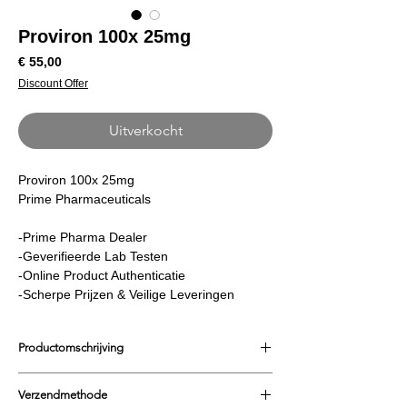
Proviron 100x 25mg
Prijs
€ 55,00
Discount Offer
Uitverkocht
Proviron 100x 25mg
Prime Pharmaceuticals
-Prime Pharma Dealer
-Geverifieerde Lab Testen
-Online Product Authenticatie
-Scherpe Prijzen & Veilige Leveringen
Productomschrijving
De Proviron van Prime Pharma is een
Verzendmethode
veelzijdig middel dat voor verschillende